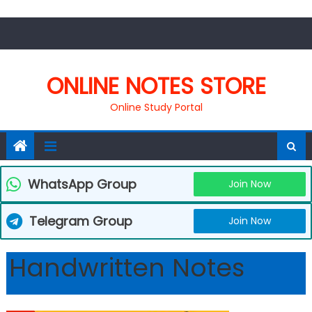
Skip
to
content
ONLINE NOTES STORE
Online Study Portal
WhatsApp Group
Join Now
Telegram Group
Join Now
Handwritten Notes