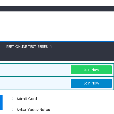
REET ONLINE TEST SERIES
Join Now
Join Now
Admit Card
Ankur Yadav Notes