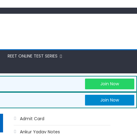
REET ONLINE TEST SERIES
Join Now
Join Now
Admit Card
Ankur Yadav Notes