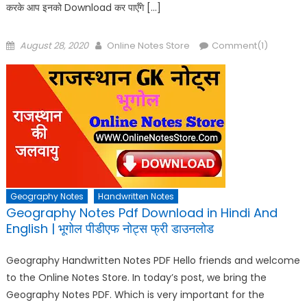
करके आप इनको Download कर पाएँगे […]
Posted
Author
August 28, 2020
Online Notes Store
Comment(1)
on
Geography Notes
Handwritten Notes
Geography Notes Pdf Download in Hindi And
English | भूगोल पीडीएफ नोट्स फ्री डाउनलोड
Geography Handwritten Notes PDF Hello friends and welcome
to the Online Notes Store. In today’s post, we bring the
Geography Notes PDF. Which is very important for the