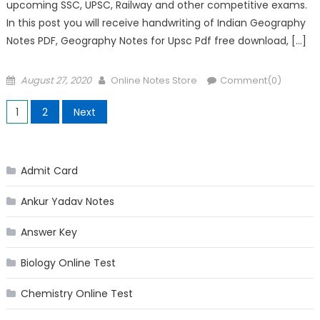
upcoming SSC, UPSC, Railway and other competitive exams.
In this post you will receive handwriting of Indian Geography
Notes PDF, Geography Notes for Upsc Pdf free download, […]
Posted
Author
August 27, 2020
Online Notes Store
Comment(0)
on
Posts
1
2
Next
pagination
Admit Card
Ankur Yadav Notes
Answer Key
Biology Online Test
Chemistry Online Test