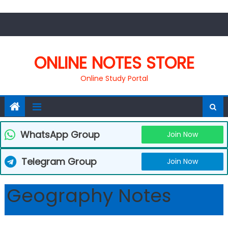
Skip
to
content
ONLINE NOTES STORE
Online Study Portal
WhatsApp Group
Join Now
Telegram Group
Join Now
Geography Notes