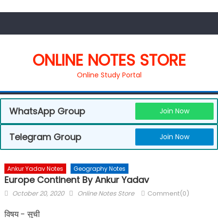
ONLINE NOTES STORE
Online Study Portal
WhatsApp Group
Join Now
Telegram Group
Join Now
Ankur Yadav Notes
Geography Notes
Europe Continent By Ankur Yadav
October 20, 2020
Online Notes Store
Comment(0)
विषय - सुची