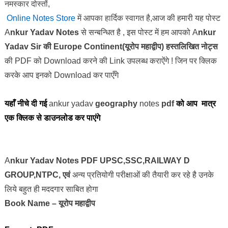
नमस्कार दोस्तों,
Online Notes Store
में आपका हार्दिक स्वागत है,
आज की हमारी यह पोस्ट
A
nkur Yadav Notes
से सन्बन्धित है , इस पोस्ट में हम आपको A
nkur
Yadav Sir की
Europe Continent(
यूरोप महाद्वीप)
हस्तलिखित नोट्स
की
PDF
को
Download
करने की
Link
उपलब्ध कराऐंगे ! जिन पर क्लिक
करके आप इनको
Download
कर पाएँगे
यहाँ नीचे दी गई
ankur yadav
geography
notes
pdf
को आप मात्र
एक क्लिक से डाउनलोड कर पाएंगे
A
nkur Yadav Notes PDF UPSC,SSC,RAILWAY D
GROUP,NTPC, एवं
अन्य प्रतियोगी परीक्षाओं
की तैयारी कर रहे है उनके
लिये बहुत ही मददगार साबित होगा
Book Name –
यूरोप महाद्वीप