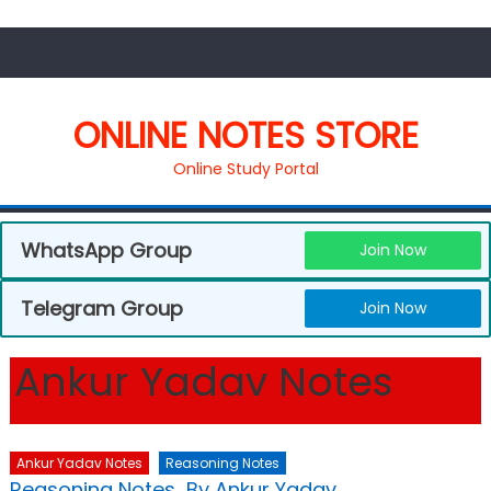
ONLINE NOTES STORE
Online Study Portal
WhatsApp Group
Join Now
Telegram Group
Join Now
Ankur Yadav Notes
Ankur Yadav Notes
Reasoning Notes
Reasoning Notes By Ankur Yadav