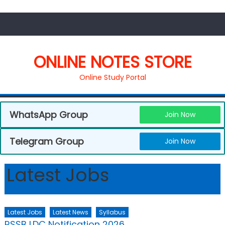
ONLINE NOTES STORE
Online Study Portal
WhatsApp Group
Join Now
Telegram Group
Join Now
Latest Jobs
Latest Jobs
Latest News
Syllabus
RSSB LDC Notification 2026