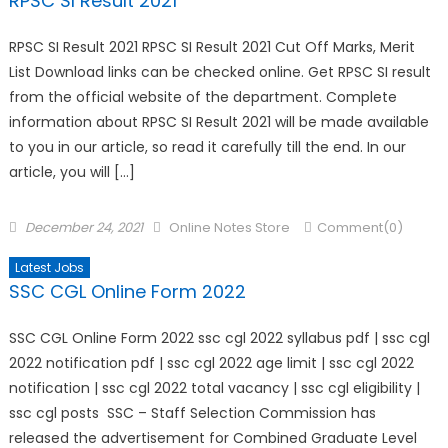
RPSC SI Result 2021
RPSC SI Result 2021 RPSC SI Result 2021 Cut Off Marks, Merit
List Download links can be checked online. Get RPSC SI result
from the official website of the department. Complete
information about RPSC SI Result 2021 will be made available
to you in our article, so read it carefully till the end. In our
article, you will […]
December 24, 2021
Online Notes Store
Comment(0)
Latest Jobs
SSC CGL Online Form 2022
SSC CGL Online Form 2022 ssc cgl 2022 syllabus pdf | ssc cgl
2022 notification pdf | ssc cgl 2022 age limit | ssc cgl 2022
notification | ssc cgl 2022 total vacancy | ssc cgl eligibility |
ssc cgl posts SSC – Staff Selection Commission has
released the advertisement for Combined Graduate Level