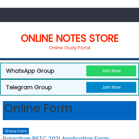
ONLINE NOTES STORE
Online Study Portal
WhatsApp Group
Join Now
Telegram Group
Join Now
Online Form
Online Form
Rajasthan BSTC 2021 Application Form