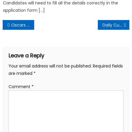
Candidates will need to fill all the details correctly in the
application form […]
Oscars Award ऑस्कर पुरस्कार 2021
Daily Current Affairs – 30 April 2021
Leave a Reply
Your email address will not be published.
Required fields
are marked
*
Comment
*