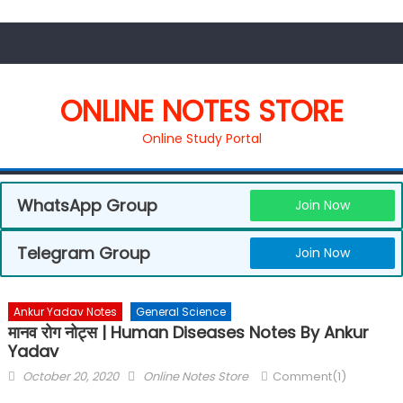
ONLINE NOTES STORE
Online Study Portal
WhatsApp Group
Join Now
Telegram Group
Join Now
Ankur Yadav Notes
General Science
मानव रोग नोट्स | Human Diseases Notes By Ankur
Yadav
October 20, 2020
Online Notes Store
Comment(1)