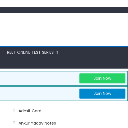
REET ONLINE TEST SERIES
Join Now
Join Now
Admit Card
Ankur Yadav Notes