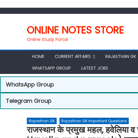
ONLINE NOTES STORE
Online Study Portal
HOME
CURRENT AFFAIRS
RAJASTHAN GK
WHATSAPP GROUP
LATEST JOBS
WhatsApp Group
Telegram Group
Rajasthan GK
Rajasthan GK Important Questions
राजस्थान के प्रमुख महल, हवेलिय