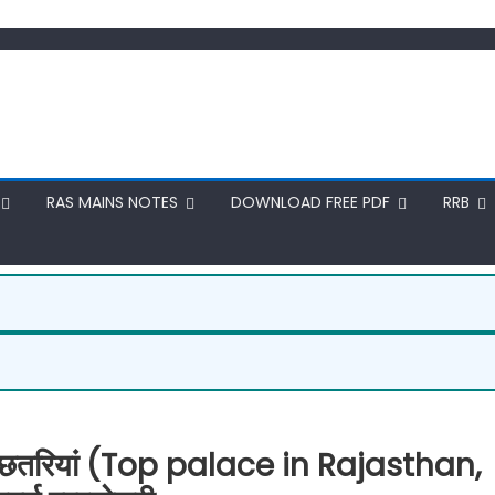
RAS MAINS NOTES
DOWNLOAD FREE PDF
RRB
ा व छतरियां (Top palace in Rajasthan,