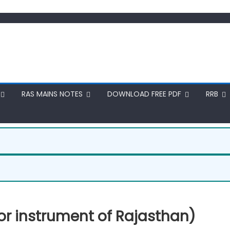
RAS MAINS NOTES
DOWNLOAD FREE PDF
RRB
 (Major instrument of Rajasthan)