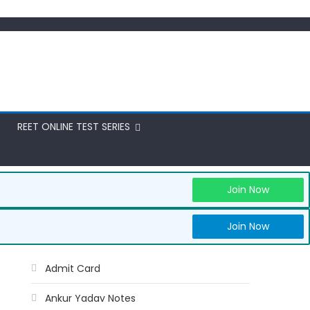
REET ONLINE TEST SERIES
Join Now
Join Now
Admit Card
Ankur Yadav Notes