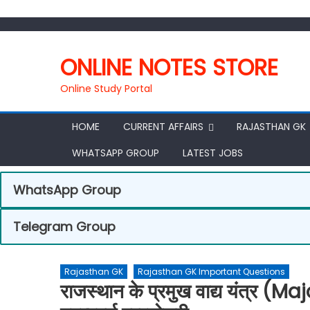
ONLINE NOTES STORE
Online Study Portal
HOME
CURRENT AFFAIRS
RAJASTHAN GK
WHATSAPP GROUP
LATEST JOBS
WhatsApp Group
Telegram Group
Rajasthan GK
Rajasthan GK Important Questions
राजस्थान के प्रमुख वाद्य यंत्र