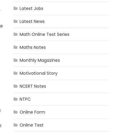
Latest Jobs
े
Latest News
िक
Math Online Test Series
Maths Notes
Monthly Magazines
Motivational Story
NCERT Notes
NTPC
क
Online Form
Online Test
ठ