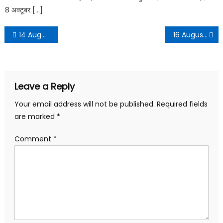
8 अक्टूबर […]
14 August 2022 Daily Current Affairs in Hindi PDF
16 August 2022 Daily Current Affairs in Hindi PDF
Leave a Reply
Your email address will not be published.
Required fields
are marked
*
Comment
*