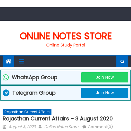
Skip
to
content
ONLINE NOTES STORE
Online Study Portal
WhatsApp Group
Join Now
Telegram Group
Join Now
Rajasthan Current Affairs
Rajasthan Current Affairs – 3 August 2020
Posted
Author
August 3, 2020
Online Notes Store
Comment(0)