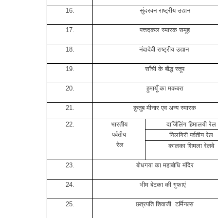
16.
सुंदरवन राष्ट्रीय उद्यान
17.
पत्तदकल स्मारक समूह
18.
नंदादेवी राष्ट्रीय उद्यान
19.
साँची के बौद्ध स्तूप
20.
हुमायूँ का मकबरा
21.
क़ुतुब मीनार एव अन्य स्मारक
22.
भारतीय
दार्जिलिंग हिमालयी रेल
पर्वतीय
निलगिरी पर्वतीय रेल
रेल
कालका शिमला रेलवे
23.
बोधगया का महाबोधि मंदिर
24.
भीम बेटका की गुफाएं
25.
छत्रपति शिवाजी
टर्मिनल्स