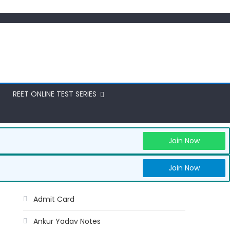
REET ONLINE TEST SERIES
Join Now
Join Now
Admit Card
Ankur Yadav Notes