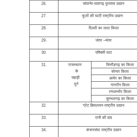
26.
चांपानेर-पावागढ़ पुरातत्व उद्यान
27.
फूलों की घाटी राष्ट्रीय उद्यान
28.
दिल्ली का लाल किला
29.
जंतर –मंतर
30.
पश्चिमी घाट
31.
राजस्थान
चित्तौडगढ़ का किला
के
सोनार किला
पहाड़ी
आमेर का किला
दुर्ग
गागरोंन किला
रणथम्भौर किला
कुम्भलगढ़ का किला
32.
ग्रेट हिमालयन राष्ट्रीय उद्यान
33.
रानी की वाव
34.
कंचनजंघा राष्ट्रीय उद्यान