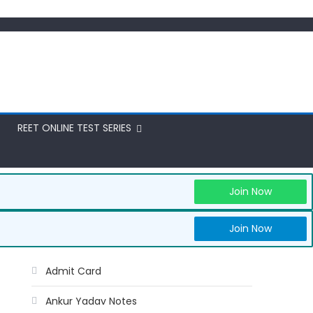
REET ONLINE TEST SERIES
Join Now
Join Now
Admit Card
Ankur Yadav Notes