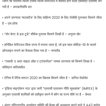
•कौन सी भारतीय फिल्म टोक्यो फिल्म फेस्टिवल में शामिल होने वाली एकमात्र प्रविष्टि बन
गयी है – करखनीसंचि वार
• अपने उपन्यास ‘माउसटैच’ के लिए साहित्य 2020 के लिए जेसीबी पुरस्कार किसने जीता
है – एस हरेश
• “योर बेस्ट डे इज़ टुडे” शीर्षक पुस्तक किसने लिखी है – अनुपम खेर
• हॉर्नबिल फेस्टिवल किस राज्य में मनाया जाता है, जो इस साल कोविड-19 के चलते
ऑनलाइन मनाने का फैसला लिया गया है – नागालैंड
• “रसाथी: द अदर साइड ऑफ़ ए ट्रांसजेंडर” नामक उपन्यास को किसने लिखा है –
ससिंद्रन कल्लिंकील
• टेनिस में पेरिस मास्टर 2020 का खिताब किसने जीता है – दानिल मेदवेदेव
• ‘इंडिया माइग्रेशन नाउ’ द्वारा जारी “प्रवासी प्रवासन नीति सूचकांक” (IMPEX) के
अनुसार प्रवासी श्रमिकों को एकीकृत करने में कौन सा राज्य शीर्ष पर है – केरल
• अंतर-मंत्रिस्तरीय अनुमोदन समिति की बैठक की अध्यक्षता करने वाले ने 443 करोड़