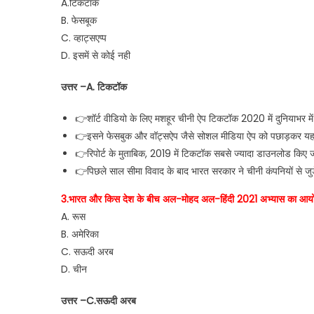
A.टिकटॉक
B. फेसबूक
C. व्हाट्सएप्प
D. इसमें से कोई नही
उत्तर –A. टिकटॉक
👉शॉर्ट वीडियो के लिए मशहूर चीनी ऐप टिकटॉक 2020 में दुनियाभर मे
👉इसने फेसबुक और वॉट्सऐप जैसे सोशल मीडिया ऐप को पछाड़कर यह
👉रिपोर्ट के मुताबिक, 2019 में टिकटॉक सबसे ज्यादा डाउनलोड किए जा
👉पिछले साल सीमा विवाद के बाद भारत सरकार ने चीनी कंपनियों से जु
3.भारत और किस देश के बीच अल-मोहद अल-हिंदी 2021 अभ्यास का आयो
A. रूस
B. अमेरिका
C. सऊदी अरब
D. चीन
उत्तर –C.सऊदी अरब