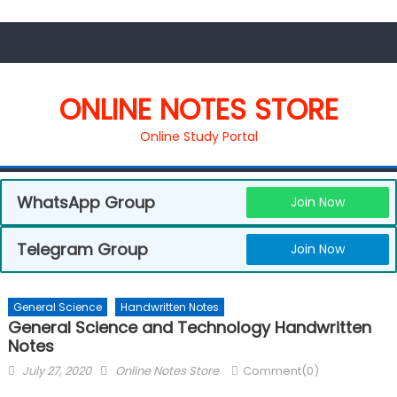
ONLINE NOTES STORE
Online Study Portal
WhatsApp Group
Join Now
Telegram Group
Join Now
General Science
Handwritten Notes
General Science and Technology Handwritten
Notes
July 27, 2020
Online Notes Store
Comment(0)