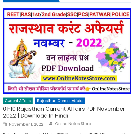
Current Affairs
Rajasthan Current Affairs
01-10 Rajasthan Current Affairs PDF November
2022 | Download In Hindi
Author
Posted
Online Notes Store
November 1, 2022
on