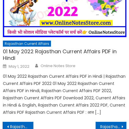
Rajasthan Current Affairs
01 May 2022 Rajasthan Current Affairs PDF in
Hindi
Author
Posted
Online Notes Store
May 1, 2022
on
01 May 2022 Rajasthan Current Affairs PDF in Hindi | Rajasthan
Current Affairs PDF 2022 01 May 2022 Rajasthan Current
Affairs PDF in Hindi, Rajasthan Current Affairs PDF 2022,
Rajasthan Current Affairs PDF Download 2022, Current Affairs
in Hindi & English, Rajasthan Current Affairs 2022 PDF, Current
Affairs PDF Rajasthan Current Affairs PDF : आज […]
Post
Rajasthan Current Affairs – 10 August 2020
Rajasthan Shiksha Samachar Whatsapp Group 2022|| राजस्थान शैक्षिक समाचार ग्रुप || Online Notes Store व्हाट्सएप्प ग्रुप लिंक