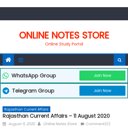
Skip
to
content
ONLINE NOTES STORE
Online Study Portal
WhatsApp Group
Join Now
Telegram Group
Join Now
Rajasthan Current Affairs
Rajasthan Current Affairs – 11 August 2020
Posted
Author
August 11, 2020
Online Notes Store
Comment(0)