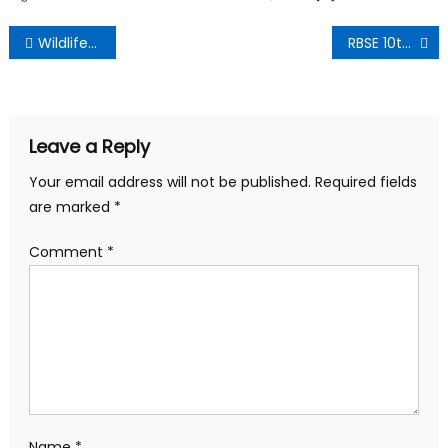
Wildlife Sanctuary of Rajasthan ( राजस्थान के वन्यजीव अभ्यारण )
RBSE 10th Board Result 2021 | RBSE10वीं बोर्ड रिजल्ट 2021
Leave a Reply
Your email address will not be published.
Required fields
are marked
*
Comment
*
Name
*