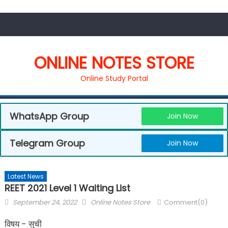
ONLINE NOTES STORE
Online Study Portal
WhatsApp Group
Join Now
Telegram Group
Join Now
Latest News
REET 2021 Level 1 Waiting List
September 24, 2022
Online Notes Store
Comment(0)
विषय - सुची