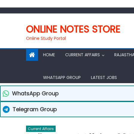
Skip
to
ONLINE NOTES STORE
content
Online Study Portal
HOME
CURRENT AFFAIRS
RAJASTH
WHATSAPP GROUP
LATEST JOBS
WhatsApp Group
Telegram Group
Current Affairs