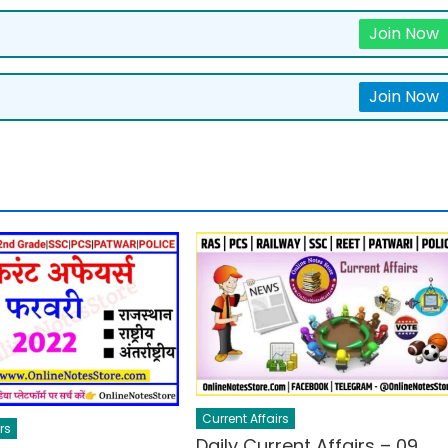
Join Now
Join Now
Current Affairs
rs
Daily Current Affairs – 09