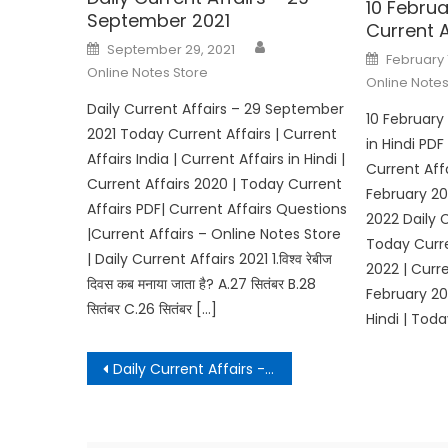
10 Februa
September 2021
Current A
Author
Posted
September 29, 2021
Posted
on
February 
on
Online Notes Store
Online Notes
Daily Current Affairs – 29 September
10 February 
2021 Today Current Affairs | Current
in Hindi PDF
Affairs India | Current Affairs in Hindi |
Current Affa
Current Affairs 2020 | Today Current
February 202
Affairs PDF| Current Affairs Questions
2022 Daily C
|Current Affairs – Online Notes Store
Today Curre
| Daily Current Affairs 2021 1.विश्व रेबीज
2022 | Curre
दिवस कब मनाया जाता है? A.27 सितंबर B.28
February 202
सितंबर C.26 सितंबर […]
Hindi | Tod
Post
Daily Current Affairs -07 November 2020
navigation