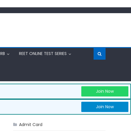
RRB
REET ONLINE TEST SERIES
Join Now
Join Now
Admit Card