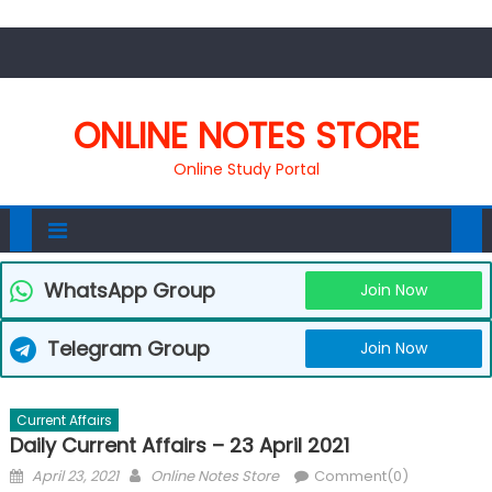
ONLINE NOTES STORE
Online Study Portal
WhatsApp Group
Join Now
Telegram Group
Join Now
Current Affairs
Daily Current Affairs – 23 April 2021
April 23, 2021
Online Notes Store
Comment(0)