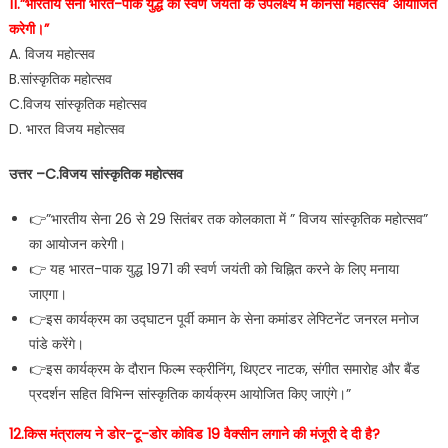
11.”भारतीय सेना भारत-पाक युद्ध की स्वर्ण जयंती के उपलक्ष्य में कौनसा महोत्सव’ आयोजित
करेगी।”
A. विजय महोत्सव
B.सांस्कृतिक महोत्सव
C.विजय सांस्कृतिक महोत्सव
D. भारत विजय महोत्सव
उत्तर –C.विजय सांस्कृतिक महोत्सव
👉”भारतीय सेना 26 से 29 सितंबर तक कोलकाता में ” विजय सांस्कृतिक महोत्सव”
का आयोजन करेगी।
👉 यह भारत-पाक युद्ध 1971 की स्वर्ण जयंती को चिह्नित करने के लिए मनाया
जाएगा।
👉इस कार्यक्रम का उद्घाटन पूर्वी कमान के सेना कमांडर लेफ्टिनेंट जनरल मनोज
पांडे करेंगे।
👉इस कार्यक्रम के दौरान फिल्म स्क्रीनिंग, थिएटर नाटक, संगीत समारोह और बैंड
प्रदर्शन सहित विभिन्न सांस्कृतिक कार्यक्रम आयोजित किए जाएंगे।”
12.किस मंत्रालय ने डोर-टू-डोर कोविड 19 वैक्सीन लगाने की मंजूरी दे दी है?