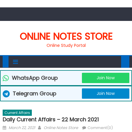
ONLINE NOTES STORE
Online Study Portal
WhatsApp Group
Join Now
Telegram Group
Join Now
Current Affairs
Daily Current Affairs – 22 March 2021
March 22, 2021
Online Notes Store
Comment(0)