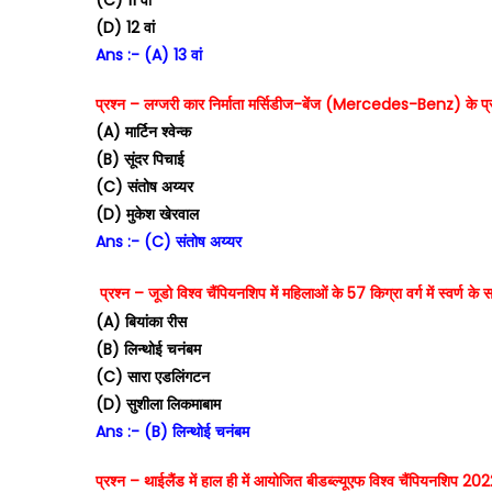
(C) 11 वां
(D) 12 वां
Ans :- (A) 13 वां
प्रश्न – लग्जरी कार निर्माता मर्सिडीज-बेंज (Mercedes-Benz) के प्रब
(A) मार्टिन श्वेन्क
(B) सूंदर पिचाई
(C) संतोष अय्यर
(D) मुकेश खेरवाल
Ans :- (C) संतोष अय्यर
प्रश्न – जूडो विश्व चैंपियनशिप में महिलाओं के 57 किग्रा वर्ग में स्व
(A) बियांका रीस
(B) लिन्थोई चनंबम
(C) सारा एडलिंगटन
(D) सुशीला लिकमाबाम
Ans :- (B) लिन्थोई चनंबम
प्रश्न – थाईलैंड में हाल ही में आयोजित बीडब्ल्यूएफ विश्व चैंपियनशिप 20