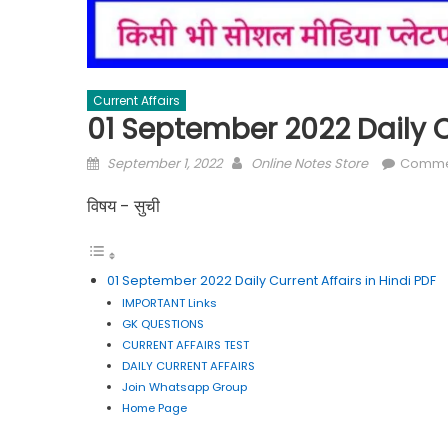
Current Affairs
01 September 2022 Daily Cu
Posted
Author
September 1, 2022
Online Notes Store
Comme
on
विषय - सुची
01 September 2022 Daily Current Affairs in Hindi PDF
IMPORTANT Links
GK QUESTIONS
CURRENT AFFAIRS TEST
DAILY CURRENT AFFAIRS
Join Whatsapp Group
Home Page