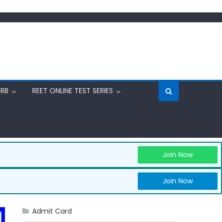
RRB
REET ONLINE TEST SERIES
Join Now
Join Now
Admit Card