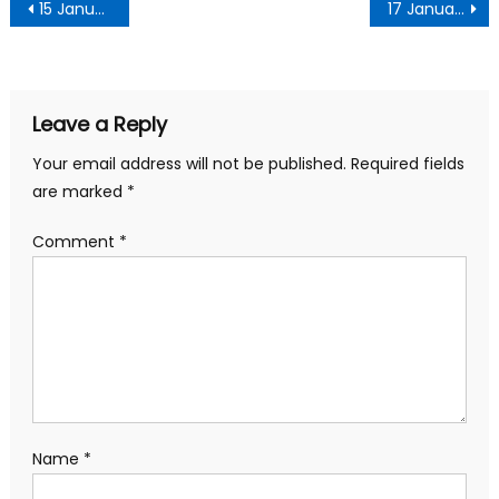
15 January 2022 Daily Current Affairs in Hindi PDF
17 January 2022 Daily Current Affairs in Hindi PDF
Leave a Reply
Your email address will not be published.
Required fields
are marked
*
Comment
*
Name
*