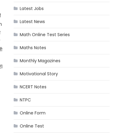
Latest Jobs
ं
Latest News
n
ी
Math Online Test Series
ी
Maths Notes
ली
Monthly Magazines
21
Motivational Story
NCERT Notes
NTPC
Online Form
Online Test