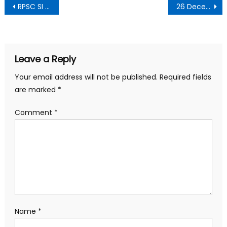
RPSC SI Result 2021
26 December 2021 Daily Current Affairs in Hindi PDF
Leave a Reply
Your email address will not be published.
Required fields
are marked
*
Comment
*
Name
*