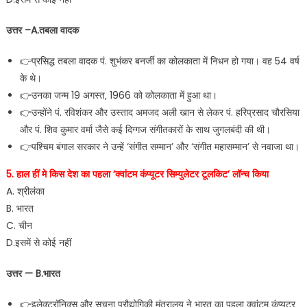
उत्तर –A.तबला वादक
👉प्रसिद्ध तबला वादक पं. शुभंकर बनर्जी का कोलकाता में निधन हो गया। वह 54 वर्ष
के थे।
👉उनका जन्म 19 अगस्त‚ 1966 को कोलकाता में हुआ था।
👉उन्होंने पं. रविशंकर और उस्ताद अमजद अली खान से लेकर पं. हरिप्रसाद चौरसिया
और पं. शिव कुमार वर्मा जैसे कई दिग्गज संगीतकारों के साथ जुगलबंदी की थी।
👉पश्चिम बंगाल सरकार ने उन्हें ‘संगीत सम्मान’ और ‘संगीत महासम्मान’ से नवाजा था।
5. हाल हीं मे किस देश का पहला ‘क्वांटम कंप्यूटर सिम्युलेटर टूलकिट’ लॉन्च किया
A. श्रीलंका
B. भारत
C. चीन
D.इसमें से कोई नहीं
उत्तर — B.भारत
👉इलेक्ट्रॉनिक्स और सूचना प्रौद्योगिकी मंत्रालय ने भारत का पहला क्वांटम कंप्यूटर