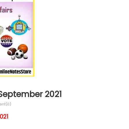
9 September 2021
nt(0)
021