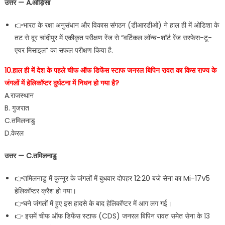
उत्तर — A.ओड़िसा
👉भारत के रक्षा अनुसंधान और विकास संगठन (डीआरडीओ) ने हाल ही में ओडिशा के
तट से दूर चांदीपुर में एकीकृत परीक्षण रेंज से “वर्टिकल लॉन्च-शॉर्ट रेंज सरफेस-टू-
एयर मिसाइल” का सफल परीक्षण किया है.
10.हाल ही में देश के पहले चीफ ऑफ डिफेंस स्टाफ जनरल बिपिन रावत का किस राज्य के
जंगलों में हेलिकॉप्टर दुर्घटना में निधन हो गया है?
A.राजस्थान
B. गुजरात
C.तमिलनाडु
D.केरल
उत्तर — C.तमिलनाडु
👉तमिलनाडु में कुन्नूर के जंगलों में बुधवार दोपहर 12:20 बजे सेना का Mi-17V5
हेलिकॉप्टर क्रैश हो गया।
👉घने जंगलों में हुए इस हादसे के बाद हेलिकॉप्टर में आग लग गई।
👉 इसमें चीफ ऑफ डिफेंस स्टाफ (CDS) जनरल बिपिन रावत समेत सेना के 13