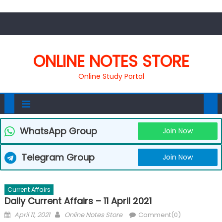
ONLINE NOTES STORE
Online Study Portal
WhatsApp Group
Join Now
Telegram Group
Join Now
Current Affairs
Daily Current Affairs – 11 April 2021
April 11, 2021
Online Notes Store
Comment(0)