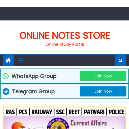
Skip
to
content
ONLINE NOTES STORE
Online Study Portal
WhatsApp Group
Join Now
Telegram Group
Join Now