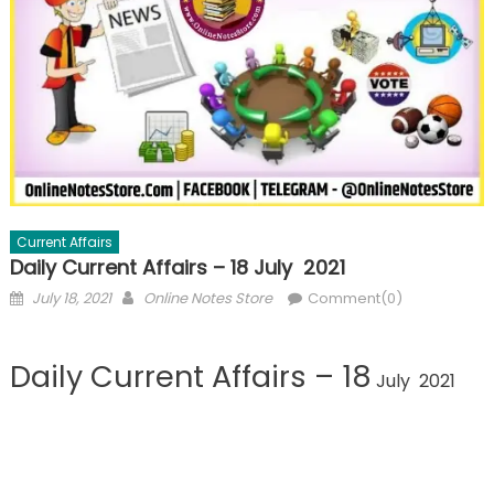
Current Affairs
Daily Current Affairs – 18 July 2021
Posted
Author
July 18, 2021
Online Notes Store
Comment(0)
on
Daily Current Affairs – 18
July 2021