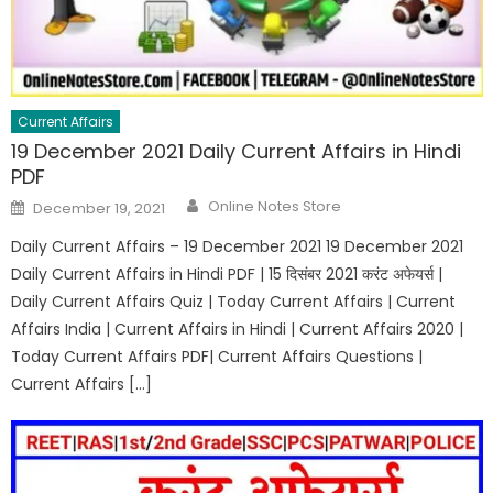
Current Affairs
19 December 2021 Daily Current Affairs in Hindi
PDF
Author
Posted
Online Notes Store
December 19, 2021
on
Daily Current Affairs – 19 December 2021 19 December 2021
Daily Current Affairs in Hindi PDF | 15 दिसंबर 2021 करंट अफेयर्स |
Daily Current Affairs Quiz | Today Current Affairs | Current
Affairs India | Current Affairs in Hindi | Current Affairs 2020 |
Today Current Affairs PDF| Current Affairs Questions |
Current Affairs […]