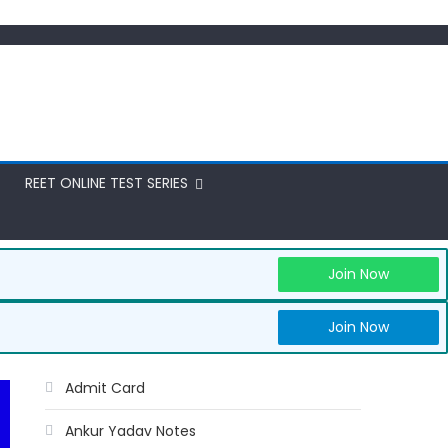
REET ONLINE TEST SERIES
Join Now
Join Now
Admit Card
Ankur Yadav Notes