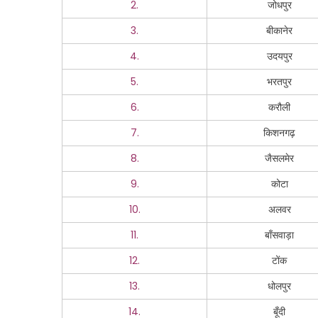
2.
जोधपुर
3.
बीकानेर
4.
उदयपुर
5.
भरतपुर
6.
करौली
7.
किशनगढ़
8.
जैसलमेर
9.
कोटा
10.
अलवर
11.
बाँसवाड़ा
12.
टोंक
13.
धोलपुर
14.
बूँदी