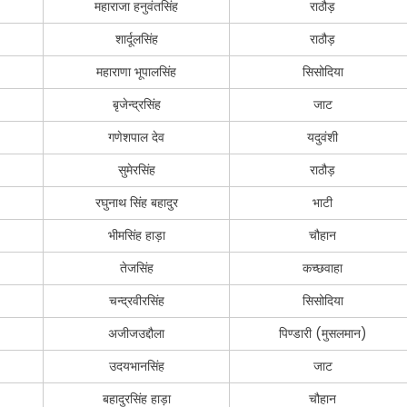
महाराजा हनुवंतसिंह
राठौड़
शार्दूलसिंह
राठौड़
महाराणा भूपालसिंह
सिसोदिया
बृजेन्द्रसिंह
जाट
गणेशपाल देव
यदुवंशी
सुमेरसिंह
राठौड़
रघुनाथ सिंह बहादुर
भाटी
भीमसिंह हाड़ा
चौहान
तेजसिंह
कच्छवाहा
चन्द्रवीरसिंह
सिसोदिया
अजीजउद्दौला
पिण्डारी (मुसलमान)
उदयभानसिंह
जाट
बहादुरसिंह हाड़ा
चौहान