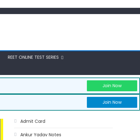
REET ONLINE TEST SERIES
Join Now
Join Now
Admit Card
Ankur Yadav Notes