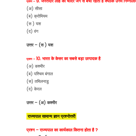
9. जस्तेदार लोहे की चादरें जंग से बची रहती हैं क्योंकि उनमें निम्नल
प्रश्न –
(अ) सीसा
(ब) क्रोमियम
(स ) यश
(द) वंग
उत्तर – (स ) यश
10. भारत के केसर का सबसे बड़ा उत्पादक है
प्रश्न –
(अ) कश्मीर
(ब) पश्चिम बंगाल
(स) तमिलनाडु
(द) केरल
उत्तर – (अ) कश्मीर
राज्यपाल सामान्य ज्ञान प्रश्नोत्तरी
प्रश्न – राज्यपाल का कार्यकाल कितना होता है ?