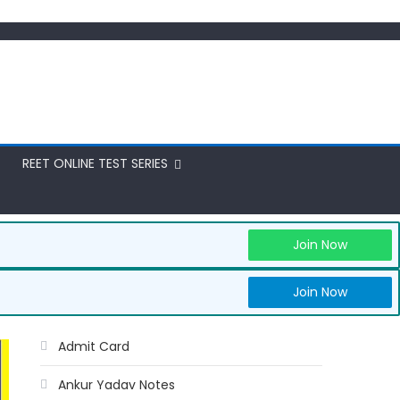
REET ONLINE TEST SERIES
Join Now
Join Now
Admit Card
Ankur Yadav Notes