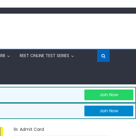
RRB
REET ONLINE TEST SERIES
Join Now
Join Now
Admit Card