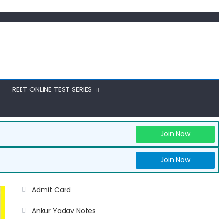
REET ONLINE TEST SERIES
Join Now
Join Now
Admit Card
Ankur Yadav Notes