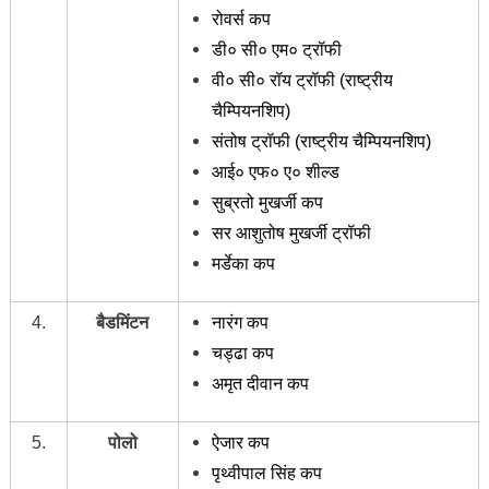
रोवर्स कप
डी० सी० एम० ट्रॉफी
वी० सी० रॉय ट्रॉफी (राष्ट्रीय
चैम्पियनशिप)
संतोष ट्रॉफी (राष्ट्रीय चैम्पियनशिप)
आई० एफ० ए० शील्ड
सुब्रतो मुखर्जी कप
सर आशुतोष मुखर्जी ट्रॉफी
मर्डेका कप
4.
बैडमिंटन
नारंग कप
चड्ढा कप
अमृत दीवान कप
5.
पोलो
ऐजार कप
पृथ्वीपाल सिंह कप