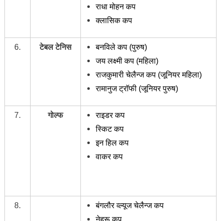
राधा मोहन कप
क्लासिक कप
6.
टेबल टेनिस
बनविले कप (पुरुष)
जय लक्ष्मी कप (महिला)
राजकुमारी चेलैन्ज कप (जूनियर महिला)
रामानुज ट्रॉफी (जूनियर पुरुष)
7.
गोल्फ
राइडर कप
स्किट कप
इन हिल कप
वाकर कप
8.
बंगलौर व्ल्यूज चेलैन्ज कप
नेहरू कप