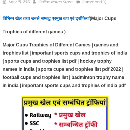
Posted
Author
May 15, 2021
Online Notes Store
Comment(0)
on
विभिन्न खेल तथा उनसे सम्बद्ध प्रमुख कप एवं ट्रॉफियां
(Major Cups
Trophies of different games )
Major Cups Trophies of Different Games | games and
trophies list | important sports cups and trophies of india
| sports cups and trophies list pdf | hockey trophy
names in india | sports cups and trophies list pdf 2022 |
football cups and trophies list | badminton trophy name
in india | important sports cups and trophies of india pdf