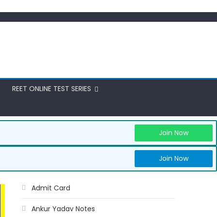
REET ONLINE TEST SERIES
Join Now
Join Now
Admit Card
Ankur Yadav Notes