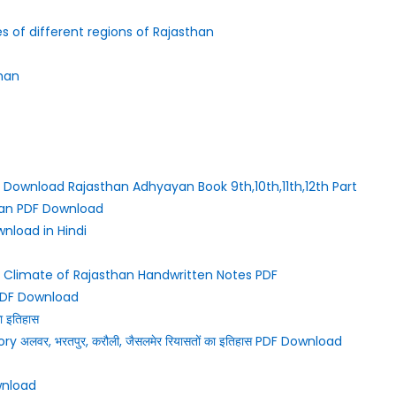
 names of different regions of Rajasthan
than
)
d 12th Download Rajasthan Adhyayan Book 9th,10th,11th,12th Part
padan PDF Download
nload in Hindi
s || Climate of Rajasthan Handwritten Notes PDF
n PDF Download
 इतिहास
y अलवर, भरतपुर, करौली, जैसलमेर रियासतों का इतिहास PDF Download
ownload