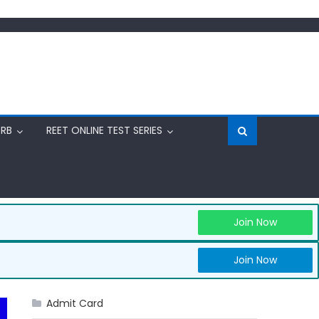
RRB
REET ONLINE TEST SERIES
Join Now
Join Now
Admit Card