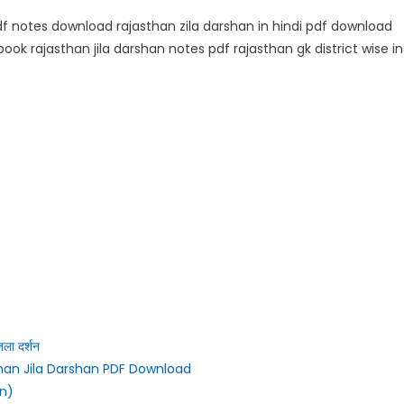
df notes download rajasthan zila darshan in hindi pdf download
ook rajasthan jila darshan notes pdf rajasthan gk district wise in
ला दर्शन
 Rajasthan Jila Darshan PDF Download
an)